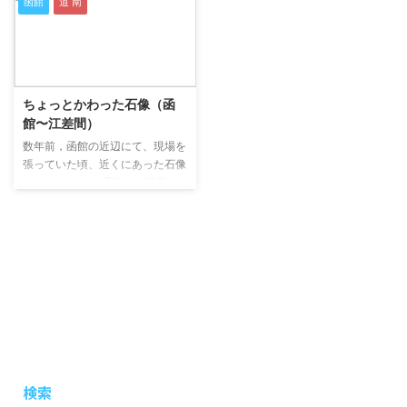
函館
道 南
2019/9/4
ちょっとかわった石像（函
館〜江差間）
数年前，函館の近辺にて、現場を
張っていた頃、近くにあった石像
です。 たしか、函館から江差に
向かう道沿いに立っていたと思い
ます。 ＜笑え わらえ へば
ええこと ある＞ とかかれてい
ます。 ロケーションが、素晴ら
しすぎます！ 今でも，とっても
印象に残っています。
検索