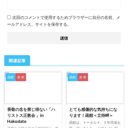
次回のコメントで使用するためブラウザーに自分の名前、メ
ールアドレス、サイトを保存する。
関連記事
函館
道 南
函館
道 南
2019/9/14
2019/9/14
畏敬の念を禁じ得ない「ハ
とても感傷的な気持ちにな
リストス正教会 」in
ります！函館＜立待岬＞
Hakodate
函館は、トータル４、５年現場を