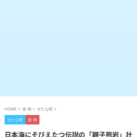
HOME
>
道 南
>
せたな町
>
せたな町
道 南
日本海にそびえたつ伝説の「親子熊岩」壮