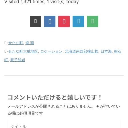
Visited 1,321 times, 1 visit(s) today
-
せたな町
,
道 南
-
せたな町大成地区
,
ロケーション
,
北海道南西部檜山郡
,
日本海
,
熊石
町
,
親子熊岩
コメントいただけると嬉しいです！
メールアドレスが公開されることはありません。
※
が付いてい
る欄は必須項目です