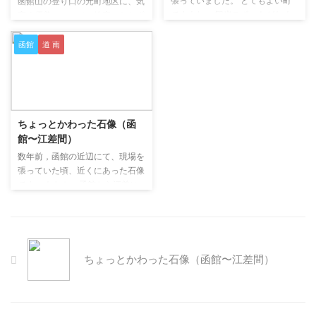
張っていました。 とてもよい町
函館山の登り口の元町地区に、気
ですよね。 観光スポットがたく
高く優美にそして、静寂にたたず
さんあり、観光客も多いです。
む＜函館ハリストス正教会＞は、
その中で、私が一番好きな場所が
函館の数ある歴史建築物で、もっ
函館
道 南
＜立待岬＞です。 函館山の南端
とも私の好きな建物です。 あい
に位置し、津軽海峡に突き出して
にく写真を撮ったときの天気は悪
います。 途中に石川啄木一族の
かったのですが、外壁の白色と屋
2019/9/4
墓があります。 なんと表現した
根の緑色が青色の空にとてもよく
らいいのか言葉足らずですが、寂
似合います。 ロシア正教会の寺
ちょっとかわった石像（函
寥とでもいうのでしょうか。 一
院で、ビザンチン様式です。 建
館〜江差間）
度行ってみてください。 風が常
物を訪れると、それだけで心が洗
に吹いていて、人それぞれ心に響
われます。 ぜひ一度訪ねてみて
数年前，函館の近辺にて、現場を
く何かを感じるのではないでしょ
ください。
張っていた頃、近くにあった石像
うか。 市街地から見て函館山の
です。 たしか、函館から江差に
左端に位置する立待岬は、海に突
向かう道沿いに立っていたと思い
き出る形で海抜約30mの断崖が
ます。 ＜笑え わらえ へば
...
ええこと ある＞ とかかれてい
ます。 ロケーションが、素晴ら
しすぎます！ 今でも，とっても
ちょっとかわった石像（函館〜江差間）
印象に残っています。