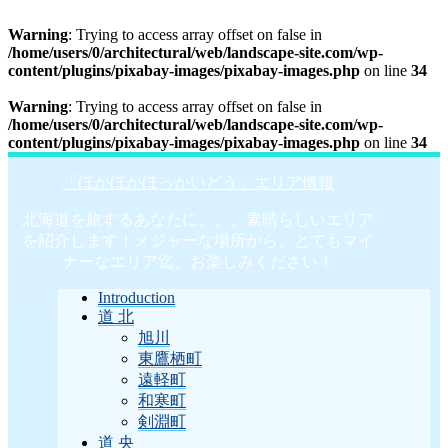
Warning
: Trying to access array offset on false in
/home/users/0/architectural/web/landscape-site.com/wp-
content/plugins/pixabay-images/pixabay-images.php
on line
34
Warning
: Trying to access array offset on false in
/home/users/0/architectural/web/landscape-site.com/wp-
content/plugins/pixabay-images/pixabay-images.php
on line
34
「ほかほかほっかいどう」エリア情報
北海道を旅するあなたに。。。素晴らしいエリア
を紹介します！メジャーな場所から、とてもマイ
ナーなエリア迄、お楽しみください！
Introduction
道 北
旭川
東鷹栖町
遠軽町
和寒町
剣淵町
道 央