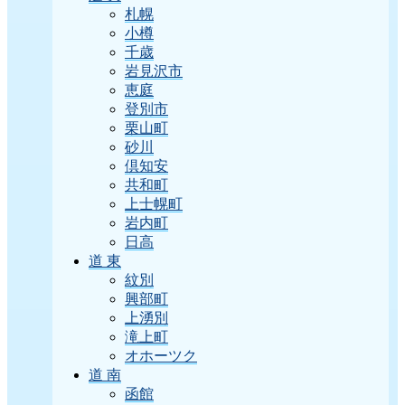
札幌
小樽
千歳
岩見沢市
恵庭
登別市
栗山町
砂川
倶知安
共和町
上士幌町
岩内町
日高
道 東
紋別
興部町
上湧別
滝上町
オホーツク
道 南
函館