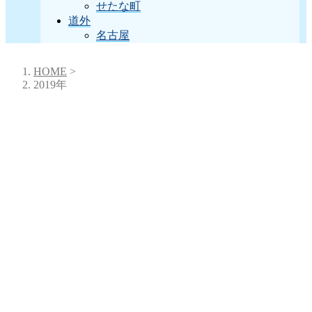
せたな町
道外
名古屋
HOME
>
2019年