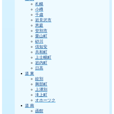
札幌
小樽
千歳
岩見沢市
恵庭
登別市
栗山町
砂川
倶知安
共和町
上士幌町
岩内町
日高
道 東
紋別
興部町
上湧別
滝上町
オホーツク
道 南
函館