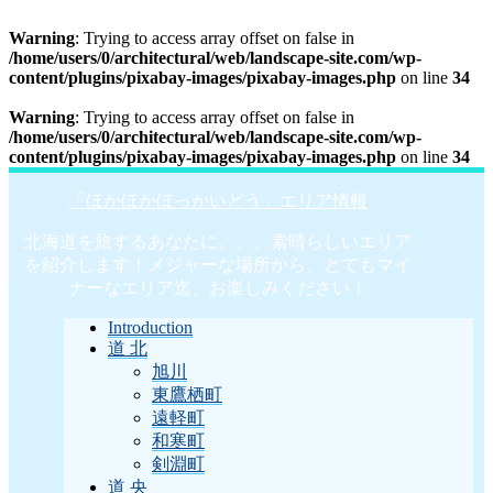
Warning
: Trying to access array offset on false in
/home/users/0/architectural/web/landscape-site.com/wp-
content/plugins/pixabay-images/pixabay-images.php
on line
34
Warning
: Trying to access array offset on false in
/home/users/0/architectural/web/landscape-site.com/wp-
content/plugins/pixabay-images/pixabay-images.php
on line
34
「ほかほかほっかいどう」エリア情報
北海道を旅するあなたに。。。素晴らしいエリア
を紹介します！メジャーな場所から、とてもマイ
ナーなエリア迄、お楽しみください！
Introduction
道 北
旭川
東鷹栖町
遠軽町
和寒町
剣淵町
道 央