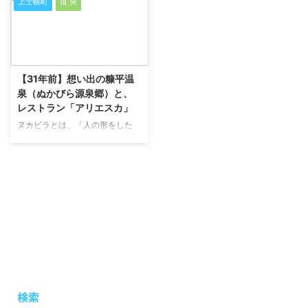
上士幌町
道 央
2023/11/6
【31年前】想い出の糠平温
泉（ぬかびら源泉郷）と、
レストラン「アリエスカ」
ヌカビラとは、「人の形をした
崖」を意味した、アイヌの人々の
言葉です。
その昔（大正８年）に、雪が降り
積もった山中で、こんこんと湧き
出る温泉が、発見されたそうで
す。
その温泉は、北海道東部にありま
す。
検索