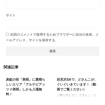
サイト
次回のコメントで使用するためブラウザーに自分の名前、メ
ールアドレス、サイトを保存する。
関連記事
2019/9/23
2019/12/5
炭鉱の街「美唄」に素晴ら
岩見沢SAで、どさんこが、
美唄市
道 央
岩見沢市
道 央
しいエリア「アルテピアッ
ぐいぐいきています！（動
ツァ美唄」しかも入場無
画でご覧ください）
料！
ご存じのように「どさんこ」と
は、北海道の在来馬です。
木造の小学校舎跡、体育館が、郷
2019/9/13
2019/9/10
体格は小柄ですが、体力強健、足
愁をそそります。