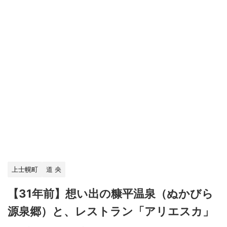
上士幌町
道 央
【31年前】想い出の糠平温泉（ぬかびら
源泉郷）と、レストラン「アリエスカ」