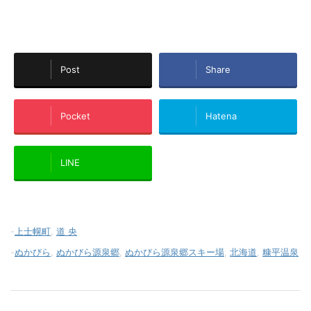
Post
Share
Pocket
Hatena
LINE
-
上士幌町
,
道 央
-
ぬかびら
,
ぬかびら源泉郷
,
ぬかびら源泉郷スキー場
,
北海道
,
糠平温泉