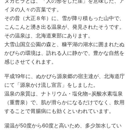
ヌカビラとは、「人の形をした崖」を意味した、ア
イヌの人々の言葉です。
その昔（大正８年）に、雪が降り積もった山中で、
こんこんと湧き出る温泉が、発見されたそうです。
その温泉は、北海道東部にあります。
大雪山国立公園の森と、糠平湖の湖水に囲まれたぬ
かびらの環境は、訪れる人に静かで、豊かな自然を
感じさせてくれます。
平成19年に、ぬかびら源泉郷の宿主達が、北海道庁
にて「源泉かけ流し宣言」をしました。
温泉の泉質は、ナトリウム・塩化物−炭酸水素塩泉
（重曹泉）で、肌が滑らかになるだけでなく、飲用
することで胃腸病にも効くといわれています。
湯温が50度から60度と高いため、多少加水してい