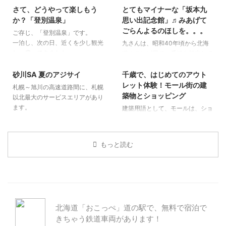
腰ががっちりしていて、ひき馬と
さて、どうやって楽しもう
とてもマイナーな「坂本九
子供達の遊び場としても最高で
登別市
道 央
栗山町
道 央
して最強です。
す。
か？「登別温泉」
思い出記念館」♬みあげて
ちなみに、北海道生まれの人たち
とにかく、自然と、その中に融合
ごらんよるのほしを。。。
ご存じ、「登別温泉」です。
も、道産子と言います。
されて作られた外部空間が素晴ら
一泊し、次の日、近くを少し観光
九さんは、昭和40年頃から北海
しいです。
し、戻ってきました。
道のテレビ局で、番組を担当して
2019/9/4
2023/11/6
広々とした敷地に、点在している
温泉に入り、おいしい食事をして
いました。
安田侃さんの彫刻。
ゆっくりしてきました。
民放初の福祉をテーマにした「ふ
砂川SA 夏のアジサイ
千歳で、はじめてのアウト
砂川
道 央
千歳
道 央
青い空、白い雲、赤い屋根、緑の
れあい広場サンデー九」です。
レット体験！モール街の建
札幌～旭川の高速道路間に、札幌
樹木 。。。
築物とショッピング
以北最大のサービスエリアがあり
ます。
建築用語として、モールは、ショ
ッピングセンターや商店街の中心
を貫く遊歩道のことを指します。
他に、電気のケーブルカバーも、
もっと読む
モールと表現します。
アウトレットモール（Outlet mall
または outlet centre）とは、
1980年代にアメリカで誕生した
新しい流通業（小売業）の形態で
す。
北海道「おこっぺ」道の駅で、無料で宿泊で
きちゃう鉄道車両があります！