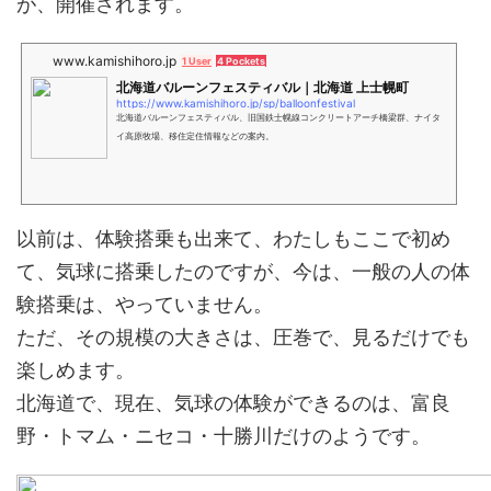
が、開催されます。
www.kamishihoro.jp
1 User
4 Pockets
北海道バルーンフェスティバル｜北海道 上士幌町
https://www.kamishihoro.jp/sp/balloonfestival
北海道バルーンフェスティバル、旧国鉄士幌線コンクリートアーチ橋梁群、ナイタ
イ高原牧場、移住定住情報などの案内。
以前は、体験搭乗も出来て、わたしもここで初め
て、気球に搭乗したのですが、今は、一般の人の体
験搭乗は、やっていません。
ただ、その規模の大きさは、圧巻で、見るだけでも
楽しめます。
北海道で、現在、気球の体験ができるのは、富良
野・トマム・ニセコ・十勝川だけのようです。