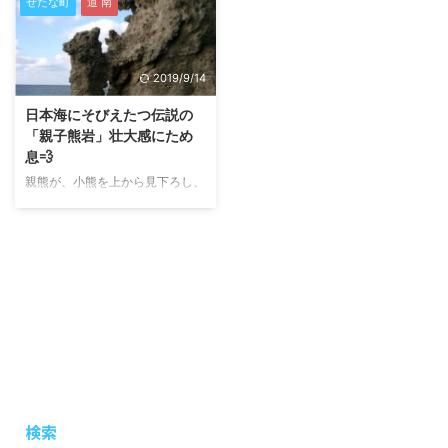
せたな町
道 南
2019/9/14
日本海にそびえたつ伝説の
「親子熊岩」壮大感にため
息💨
親熊が、小熊を上から見下ろし、
はやくここまでおいでと話しかけ
ているようです。
検索